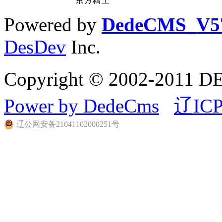
Powered by
DedeCMS_V5
DesDev
Inc.
Copyright © 2002-20
Power by DedeCms
辽ICP
辽公网安备21041102000251号