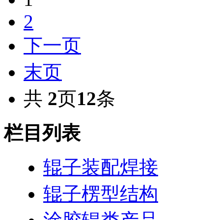
2
下一页
末页
共
2
页
12
条
栏目列表
辊子装配焊接
辊子楞型结构