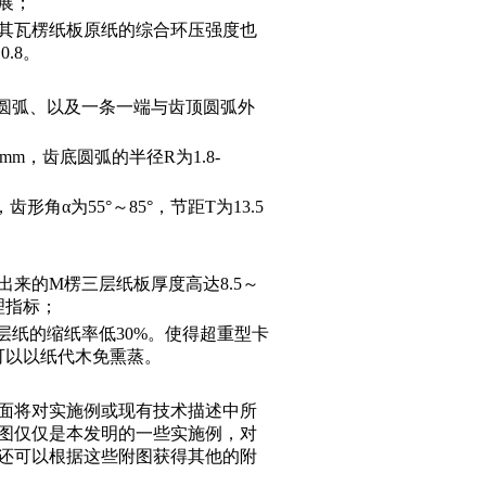
展；
，其瓦楞纸板原纸的综合环压强度也
.8。
圆弧、以及一条一端与齿顶圆弧外
mm，齿底圆弧的半径R为1.8-
角α为55°～85°，节距T为13.5
来的M楞三层纸板厚度高达8.5～
理指标；
层纸的缩纸率低30%。使得超重型卡
可以以纸代木免熏蒸。
面将对实施例或现有技术描述中所
图仅仅是本发明的一些实施例，对
还可以根据这些附图获得其他的附