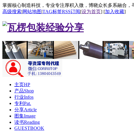
掌握核心制造科技，专业专注厚积入微，博晓众长多系融合，
高级搜索
|
网站地图
|
TAG标签
RSS订阅
[
设为首页
] [
加入收藏
]
主页HP
产品Shop
行业Infos
专利Pat.
分享Article
图集Image
读书Reading
GUESTBOOK