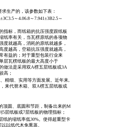
2表中要求生产的，该参数如下表：
3.5～4.06.8～7.941±3B2.5～
的指标，而纸箱的抗压强度跟纸板
缩纸率有关，当瓦楞原纸的各项物
强度就越高，消耗的原纸就越多，
高度越高，空箱抗压强度就越高，
常有益的；对于重型包装行业来
单层瓦楞纸板的最大高度小于
的做法是采用双A楞五层纸板或3A
较高；
、精细、实用等方面发展。近年来,
板，来代替木箱、双A楞五层纸板或
的顶圆、底圆和节距，制备出来的M
达到5层纸板或7层纸板的物理指标；
层纸的缩纸率低30%。使得超重型卡
可以以纸代木免熏蒸。