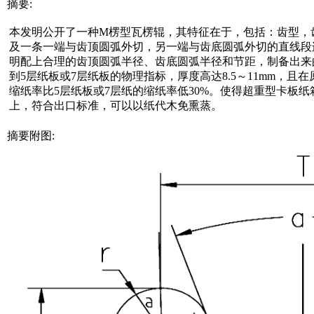
摘要:
本发明公开了一种M楞型瓦楞辊，其特征在于，包括：齿型，
及一条一端与齿顶圆弧外切，另一端与齿底圆弧外切的直线段
明配上合理的齿顶圆弧半径、齿底圆弧半径和节距，制备出来
到5层纸板或7层纸板的物理指标，厚度高达8.5～11mm，
缩纸率比5层纸板或7层纸的缩纸率低30%。使得超重型卡板
上，符合出口标准，可以以纸代木免熏蒸。
摘要附图: