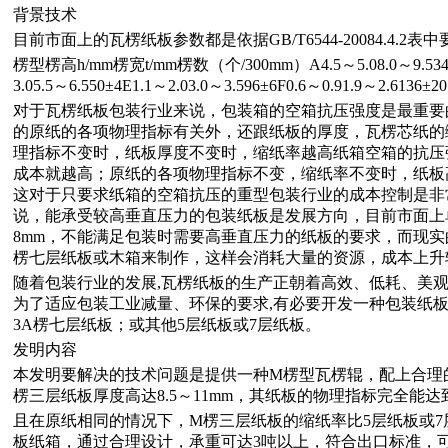
背景技术
目前市面上的瓦楞纸板参数都是依据GB/T6544-20084.4.
楞型楞高h/mm楞宽t/mm楞数（个/300mm）A4.5～5.08.0～9.534±3C
3.05.5～6.550±4E1.1～2.03.0～3.596±6F0.6～0.91.9～2.6136±20
对于瓦楞纸板包装行业来说，包装箱的空箱抗压强度是最重要
的原纸的各项物理指标有关外，还跟纸板的厚度，瓦楞芯纸的
理指标不变时，纸板厚度不变时，缩纸率越高纸箱空箱的抗压
成本就越高；原纸的各项物理指标不变，缩纸率不变时，纸板
这对于只要求纸箱的空箱抗压的重型包装行业的成本控制是非
说，能承受较高垂直压力的包装纸板是发展方向，目前市面上
8mm，不能满足包装时需要高垂直压力的纸板的要求，而现实
楞七层纸板或木箱来制作，这样会消耗大量的资源，成本上升
随着包装行业的发展,瓦楞纸板的生产正朝着高效、低耗、美观
为了适应包装工业减量、环保的要求,有必要开发一种包装纸
3A楞七层纸板；或其他5层纸板或7层纸板。
发明内容
本发明要解决的技术问题是提供一种M楞型瓦楞辊，配上合理
楞三层纸板厚度高达8.5～11mm，其纸板的物理指标完全能
且在原纸相同的情况下，M楞三层纸板的缩纸率比5层纸板或7
板纸箱，通过合理设计，承重可达3吨以上，符合出口标准，