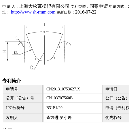
上海大松瓦楞辊有限公司
同案申请
申 请 人：
专利类型：
申请方式：
http://www.sh-rmm.com
2016-07-22
址：
更新日期：
专利简介
申请号
CN201310753627.X
申请日
公开（公告）号
CN103707560B
公开（公告
IPC分类号
B31F1/20
申请（专利
发明人
查方进;吴小峰;
优先权号