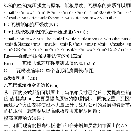
纸箱的空箱抗压强度与原纸、纸板厚度、瓦楞率的关系可以用
<math> <mrow> <mi>P</mi> <mo>=</mo> <mn>0.05874</mn> <
</msub> <msqrt> <mi>tZ</mi> </msqrt> </mrow>< /math>
P：瓦楞纸箱抗压强度(N)；
Pm:瓦楞纸板原纸的综合环压强度(N/cm)；
<math> <mrow> <msub> <mi>P</mi> <mi>m</mi> </msub> <mo
<mi>&Sigma;</mi> <msub> <mi>R</mi> <mi>n</mi> </msub> <
<mi>CR</mi> <mi>mn</mi> </msub> </mrow> <mn>15.2</mn> <
Rn——面纸环压强度测试值(N/0.152m)
Rmn——瓦楞芯纸环压强度测试值(N/0.152m)
C——瓦楞收缩率C=单个齿形轮廓周长/节距
t:纸板厚度（cm）
Z:瓦楞纸箱净空周边长(cm)；
从上面的公式我们可以看出，当纸箱尺寸已定后，要提高空箱
度t值,提高Pm，主要是提高原纸的物理指标、原纸克重、瓦
而这几个方面都将使成本大量上升，这对公司的发展和资源节
的抗压强，就需要从提高纸板厚度来解决问题；
提高厚度的方法是：
一、利用现有的楞高纸板进行组合来增加层数如市面上的AA、A