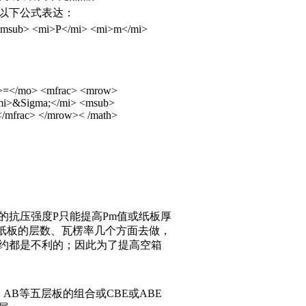
以下公式表达：
msub> <mi>P</mi> <mi>m</mi>
>=</mo> <mfrac> <mrow>
mi>&Sigma;</mi> <msub>
/mfrac> </mrow>< /math>
的抗压强度P只能提高Pm值或纸板厚
楞纸板的层数、瓦楞率几个方面去做，
约都是不利的；因此为了提高空箱
B等五层板的组合或CBE或ABE