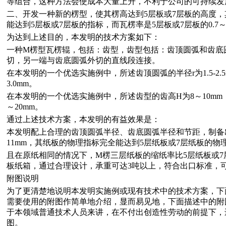
等组合，这种方法会使成本大量上升，不利于公司的可持续发
二、开发一种新的楞型，使其楞高达到5层板或7层板的高度
能达到5层板或7层板的指标，而瓦楞率是5层板或7层板的0.7～0
为达到上述目的，本发明的技术方案如下：
一种M楞型瓦楞辊，包括：齿型，齿型包括：齿顶圆弧和齿底
切，另一端与齿底圆弧外切的直线段连接。
在本发明的一个优选实施例中，所述齿顶圆弧的半径r为1.5-2.5
3.0mm。
在本发明的一个优选实施例中，所述齿型的齿高H为8～10mm，齿形
～20mm。
通过上述技术方案，本发明的有益效果是：
本发明配上合理的齿顶圆弧半径、齿底圆弧半径和节距，制备出
11mm，其纸板的物理指标完全能达到5层纸板或7层纸板的物
且在原纸相同的情况下，M楞三层纸板的缩纸率比5层纸板或7
板纸箱，通过合理设计，承重可达3吨以上，符合出口标准，
附图说明
为了更清楚地说明本发明实施例或现有技术中的技术方案，下
需要使用的附图作简单地介绍，显而易见地，下面描述中的附
于本领域普通技术人员来讲，在不付出创造性劳动的前提下，
图。