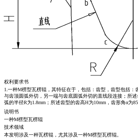
权利要求书
1.一种M楞型瓦楞辊，其特征在于，包括：齿型，齿型包括：
与齿顶圆弧外切，另一端与齿底圆弧外切的直线段连接；所述齿顶
弧的半径R为1.8mm；所述齿型的齿高H为10mm，齿形角α为85
说明书
一种M楞型瓦楞辊
技术领域
本发明涉及一种瓦楞辊，尤其涉及一种M楞型瓦楞辊。