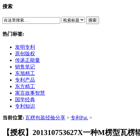
搜索
搜索
热门标签:
发明专利
原创版权
传递正能量
销售笔记
东旭精工
专利产品
东方精工
寓言故事智慧
国学经典
专利知识
当前位置:
瓦楞包装经验分享
>
专利Pat.
>
【授权】201310753627X一种M楞型瓦楞