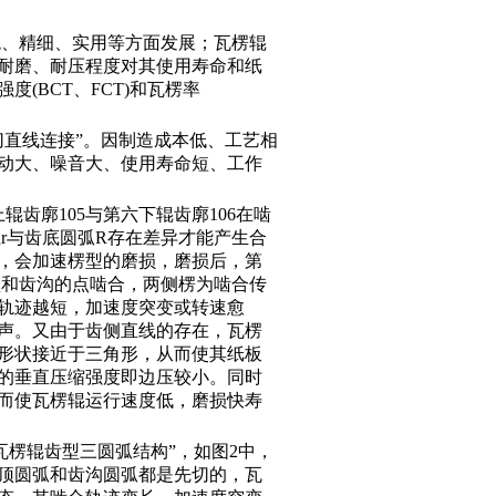
观、精细、实用等方面发展；瓦楞辊
耐磨、耐压程度对其使用寿命和纸
(BCT、FCT)和瓦楞率
切直线连接”。因制造成本低、工艺相
动大、噪音大、使用寿命短、工作
齿廓105与第六下辊齿廓106在啮
r与齿底圆弧R存在差异才能产生合
大，会加速楞型的磨损，磨损后，第
顶和齿沟的点啮合，两侧楞为啮合传
合轨迹越短，加速度突变或转速愈
声。又由于齿侧直线的存在，瓦楞
形状接近于三角形，从而使其纸板
的垂直压缩强度即边压较小。同时
而使瓦楞辊运行速度低，磨损快寿
开的“瓦楞辊齿型三圆弧结构”，如图2中，
顶圆弧和齿沟圆弧都是先切的，瓦