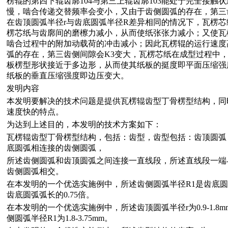
楞辊的第四下辊齿廓104与第三上辊齿廓103能处于完全接触
慢，啮合传递交替频率会变小，又由于齿侧圆弧的存在，第三齿
在齿顶圆弧半径r与齿底圆弧半径R差异相同的情况下，瓦楞
楞芯纸与齿廓间的磨檫力减小，从而使纸张张力减小；又使瓦楞辊
啮合过程中的附加动载荷的冲击减小；因此瓦楞辊的运行速度
弧的存在，第三齿侧间隙会K3变大，瓦楞芯纸在成型过程中
板楞型形状接近于多边形，从而使其纸板的挺度即平面压缩强
纸板的垂直压缩强度即边压变大。
发明内容
本发明要解决的技术问题是提供瓦楞辊齿型丁骨楞型结构，同
速度快的特点。
为达到上述目的，本发明的技术方案如下：
瓦楞辊齿型丁骨楞型结构，包括：齿型，齿型包括：齿顶圆弧
底圆弧相连接的齿侧圆弧，
所述齿侧圆弧和齿顶圆弧之间连接一直线段，所述直线段一端
齿侧圆弧相交。
在本发明的一个优选实施例中，所述齿侧圆弧半径R1是齿底圆弧
齿底圆弧弧长的0.75倍。
在本发明的一个优选实施例中，所述齿顶圆弧半径r为0.9-1.8mm
侧圆弧半径R1为1.8-3.75mm。