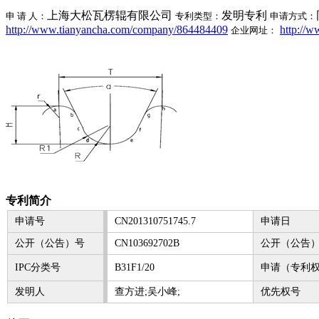
上海大松瓦楞辊有限公司
发明专利
申 请 人：
专利类型：
申请方式：
http://www.tianyancha.com/company/864484409
http://
企业网址：
专利简介
申请号
CN201310751745.7
申请日
公开（公告）号
CN103692702B
公开（公告
IPC分类号
B31F1/20
申请（专利
发明人
查方进;吴小峰;
优先权号