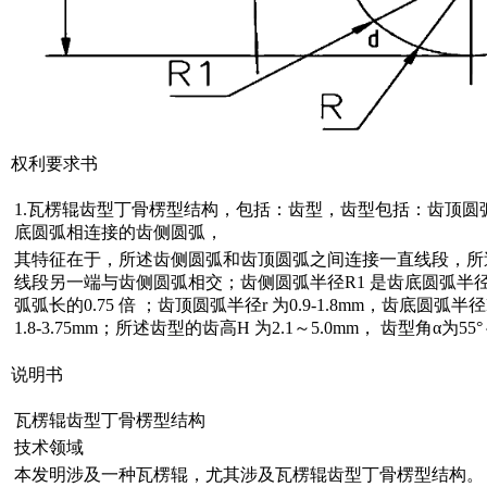
权利要求书
1.瓦楞辊齿型丁骨楞型结构，包括：齿型，齿型包括：齿顶
底圆弧相连接的齿侧圆弧，
其特征在于，所述齿侧圆弧和齿顶圆弧之间连接一直线段，所
线段另一端与齿侧圆弧相交；齿侧圆弧半径R1 是齿底圆弧半径R
弧弧长的0.75 倍 ；齿顶圆弧半径r 为0.9-1.8mm，齿底圆弧半径
1.8-3.75mm；所述齿型的齿高H 为2.1～5.0mm， 齿型角α为55°
说明书
瓦楞辊齿型丁骨楞型结构
技术领域
本发明涉及一种瓦楞辊，尤其涉及瓦楞辊齿型丁骨楞型结构。