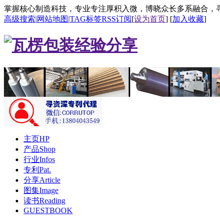
掌握核心制造科技，专业专注厚积入微，博晓众长多系融合，
高级搜索
|
网站地图
|
TAG标签
RSS订阅
[
设为首页
] [
加入收藏
]
主页HP
产品Shop
行业Infos
专利Pat.
分享Article
图集Image
读书Reading
GUESTBOOK