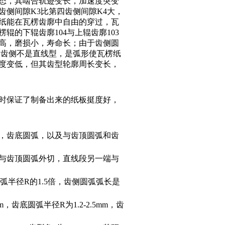
状态，其啮合轨迹变长，加速度突变
侧间隙K3比第四齿侧间隙K4大，
芯纸能在瓦楞齿廓中自由的穿过，瓦
的下辊齿廓104与上辊齿廓103
高，磨损小，寿命长；由于齿侧圆
，齿侧不是直线型，是弧形使瓦楞纸
度变低，但其齿型轮廓周长变长，
时保证了制备出来的纸板挺度好，
，齿底圆弧，以及与齿顶圆弧和齿
与齿顶圆弧外切，直线段另一端与
半径R的1.5倍，齿侧圆弧弧长是
，齿底圆弧半径R为1.2-2.5mm，齿