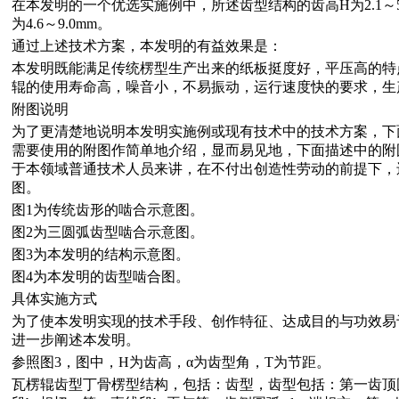
在本发明的一个优选实施例中，所述齿型结构的齿高H为2.1～5.0
为4.6～9.0mm。
通过上述技术方案，本发明的有益效果是：
本发明既能满足传统楞型生产出来的纸板挺度好，平压高的特
辊的使用寿命高，噪音小，不易振动，运行速度快的要求，生
附图说明
为了更清楚地说明本发明实施例或现有技术中的技术方案，下
需要使用的附图作简单地介绍，显而易见地，下面描述中的附
于本领域普通技术人员来讲，在不付出创造性劳动的前提下，
图。
图1为传统齿形的啮合示意图。
图2为三圆弧齿型啮合示意图。
图3为本发明的结构示意图。
图4为本发明的齿型啮合图。
具体实施方式
为了使本发明实现的技术手段、创作特征、达成目的与功效易
进一步阐述本发明。
参照图3，图中，H为齿高，α为齿型角，T为节距。
瓦楞辊齿型丁骨楞型结构，包括：齿型，齿型包括：第一齿顶圆