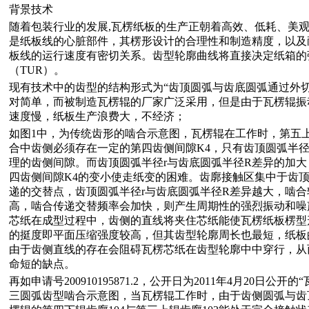
背景技术
随着包装行业的发展,瓦楞纸板的生产正朝着高效、低耗、美
是纸板线的心脏部件，其楞形设计的合理性和制造精度，以及
板线的运行速度有密切关系。齿型轮廓曲线将直接决定纸箱的强度
（TUR）。
现有技术中的齿型的结构形式为“齿顶圆弧与齿底圆弧通过外
对简单，而被制造瓦楞辊的厂家广泛采用，但是由于瓦楞辊振
速度慢，纸板生产浪费大，不经济；
如图1中，为传统齿形的啮合示意图，瓦楞辊在工作时，第五上辊
合中齿侧必须存在一定的第四齿侧间隙K4，只有齿顶圆弧半径
理的齿侧间隙。而齿顶圆弧半径r与齿底圆弧半径R差异的加
四齿侧间隙K4的变小使走纸变的困难。齿廓接触区集中于齿
递的交替点，齿顶圆弧半径r与齿底圆弧半径R差异越大，啮
高，啮合传递交替频率会加快，则产生周期性的强烈振动和噪
芯纸在成型过程中，齿侧的直线将夹住芯纸能使瓦楞纸板楞型
的挺度即平面压缩强度较高，但其齿型轮廓周长也最短，纸板
由于齿侧直线的存在会阻碍瓦楞芯纸在齿型轮廓中中穿行，从
命短的缺点。
再如申请号200910195871.2，公开日为2011年4月20日公
三圆弧齿型啮合示意图，当瓦楞辊工作时，由于齿侧圆弧与齿