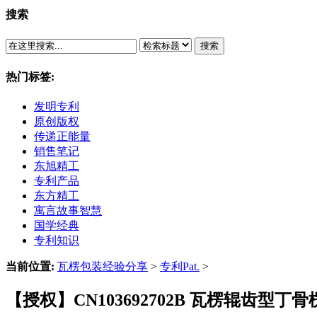
搜索
搜索
热门标签:
发明专利
原创版权
传递正能量
销售笔记
东旭精工
专利产品
东方精工
寓言故事智慧
国学经典
专利知识
当前位置:
瓦楞包装经验分享
>
专利Pat.
>
【授权】CN103692702B 瓦楞辊齿型丁