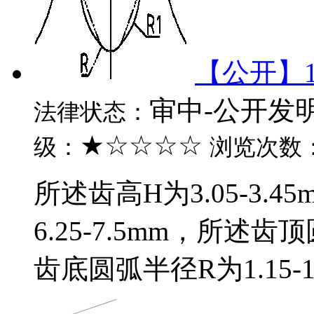
【公开】1
审中-公开发
法律状态：
★☆☆☆☆
级：
浏览次数
所述齿高H为3.05‑3.
6.25‑7.5mm，所述齿顶
齿底圆弧半径R为1.15‑1.