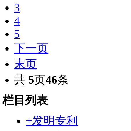
3
4
5
下一页
末页
共
5
页
46
条
栏目列表
+发明专利