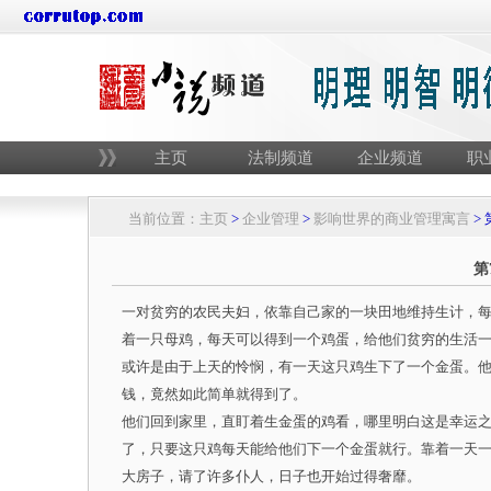
主页
法制频道
企业频道
职
当前位置：
主页
>
企业管理
>
影响世界的商业管理寓言
> 
第
一对贫穷的农民夫妇，依靠自己家的一块田地维持生计，
着一只母鸡，每天可以得到一个鸡蛋，给他们贫穷的生活
或许是由于上天的怜悯，有一天这只鸡生下了一个金蛋。
钱，竟然如此简单就得到了。
他们回到家里，直盯着生金蛋的鸡看，哪里明白这是幸运
了，只要这只鸡每天能给他们下一个金蛋就行。靠着一天
大房子，请了许多仆人，日子也开始过得奢靡。