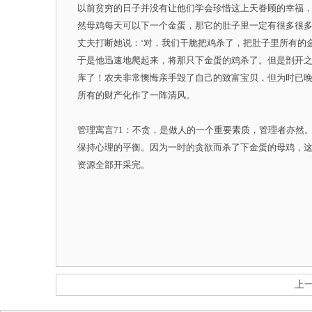
以前贫穷的日子并没有让他们学会珍惜这上天眷顾的幸福，
然母鸡每天可以下一个金蛋，那它的肚子里一定有很多很多
丈夫打断她说：‘对，我们干脆把鸡杀了，把肚子里所有的
于是他迅速地爬起来，将那只下金蛋的鸡杀了。但是剖开
库了！农夫非常懊悔亲手毁了自己的致富宝贝，但为时已
所有的财产化作了一阵清风。
管理寓言71：不贪，是做人的一个重要素质，管理者亦然
保持心理的平衡。因为一时的贪欲而杀了下金蛋的母鸡，
资源全部开采完。
上