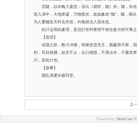
②随，以向晦入宴息：语出《易经．随》卦。随，卦名。
雷入泽中，大地寒凝，万物蛰伏，故如象名“随”。随，顺
为人要随应天时去作息，向晚就当入室休息。
此计运用此象理，是说打仗时要得于抓住敌方的可乘之
【按语】
动荡之际，数力冲撞，弱者依违无主，散蔽而不察，我随
利，耳目相属，妖言不止，众口相惑，不畏法令，不重其将
川，皆此计也。
【故事】
搅乱局淝水败苻坚。
上
Powered by
DedeCms V