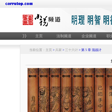
主页
法制频道
企业频道
职
当前位置：
主页
>
兵家
>
三十六计
> 第 5 章 混战计