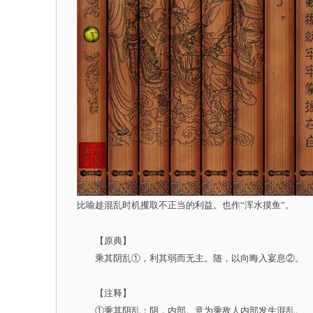
比喻趁混乱时机攫取不正当的利益。也作“浑水摸鱼”。
【原典】
乘其阴乱①，利其弱而无主。随，以向晦入宴息②。
【注释】
①乘其阴乱：阴，内部。意为乘敌人内部发生混乱。