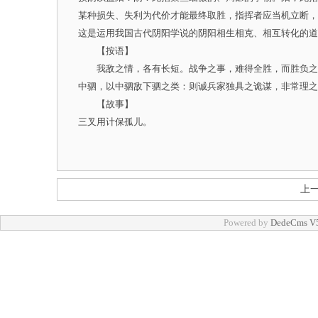
某种损失、失利为代价才能最终取胜，指挥者应当机立断，
这是运用我国古代阴阳学说的阴阳相生相克、相互转化的
【按语】
我敌之情，各有长短。战争之事，难得全胜，而胜负之诀
中驷，以中驷敌下驷之类：则诚兵家独具之诡谋，非常理
【故事】
三叉用计保孤儿。
上
Powered by
DedeCms V