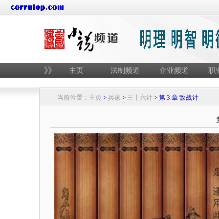
主页
法制频道
企业频道
职
当前位置：
主页
>
兵家
>
三十六计
> 第 3 章 敌战计