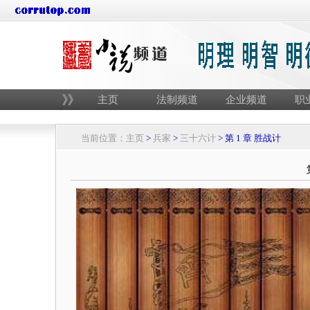
主页
法制频道
企业频道
职
当前位置：
主页
>
兵家
>
三十六计
> 第 1 章 胜战计