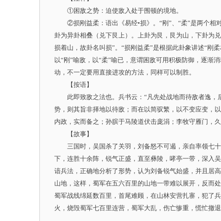
①困敌之势：迫使敌入处于围顿的境地。
②损刚益柔：语出《易经•损》。“刚”、“柔”是两个相
卦为异卦相叠（兑下艮上）。上卦为艮，艮为山，下卦为兑
损着山，故卦名叫损”。“损刚益柔”是根据此卦象讲述“刚
以“刚”喻敌，以“柔”喻已，意谓困敌可用积极防御，逐
动，不一定要用直接进攻的方法，同样可以制胜。
【按语】
此即致敌之法也。兵书云：“凡先处战地而待敌者逸，后
势，则其旨非择地以待敌；而在以简驭繁，以不变应变，以
内政，实而备之；孙膑于马陵道伏击庞涓；李牧守雁门，
【故事】
三国时，吴国杀了关羽，刘备怒不可遏，亲自率领七十万
下，连胜十余阵，锐气正盛，直至彝陵，哮亭一带，深入吴
谙兵法，正确地分析了形势，认为刘备锐气始盛，并且居高
山地，这样，蜀军在五六百里的山地一带难以展开，反而处
蜀军战线绵延数百里，首尾难顾，在山林安营扎寨，犯了兵
火，烧毁蜀军七百里连营，蜀军大乱，伤亡惨重，慌忙撤退