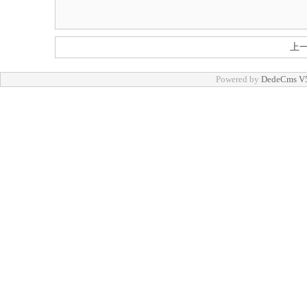
上
Powered by
DedeCms V