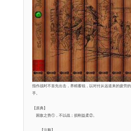
指作战时不首先出击，养精蓄锐，以对付从远道来的疲劳的
手。
【原典】
困敌之势①，不以战；损刚益柔②。
【注释】